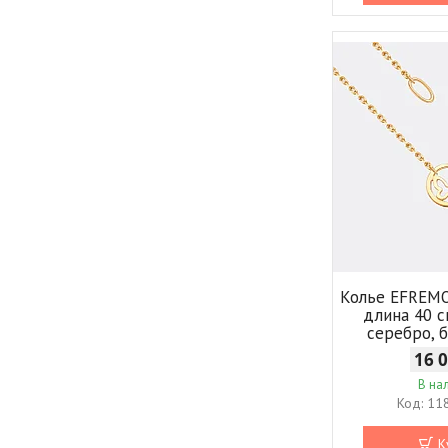
Колье EFREM
длина 40 с
серебро, 
16 
В на
11
К