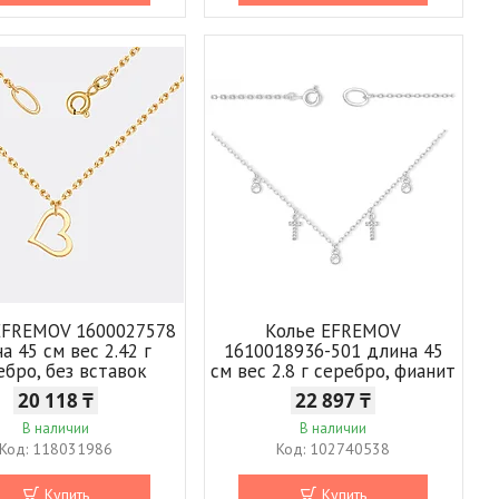
EFREMOV 1600027578
Колье EFREMOV
а 45 см вес 2.42 г
1610018936-501 длина 45
ебро, без вставок
см вес 2.8 г серебро, фианит
20 118 ₸
22 897 ₸
В наличии
В наличии
118031986
102740538
Купить
Купить