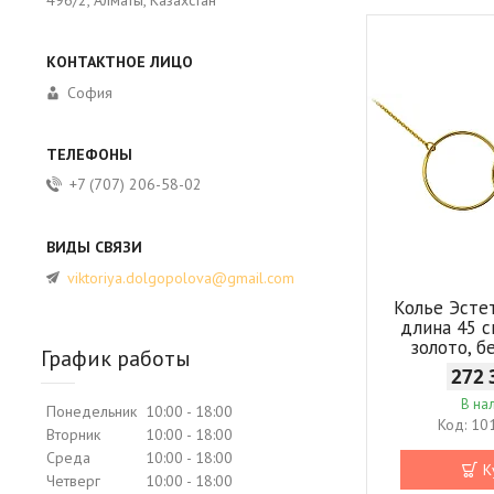
София
+7 (707) 206-58-02
viktoriya.dolgopolova@gmail.com
Колье Эсте
длина 45 с
золото, б
График работы
272 
В на
Понедельник
10:00
18:00
10
Вторник
10:00
18:00
Среда
10:00
18:00
К
Четверг
10:00
18:00