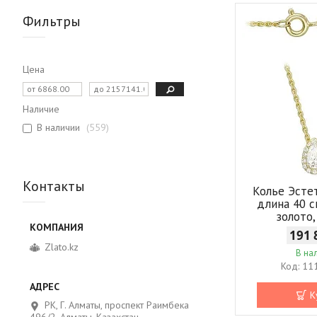
Фильтры
Цена
Наличие
В наличии
559
Контакты
Колье Эсте
длина 40 с
золото
191 
Zlato.kz
В на
11
К
РК, Г. Алматы, проспект Раимбека
496/2, Алматы, Казахстан