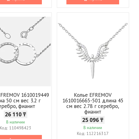
EFREMOV 1610019449
Колье EFREMOV
на 50 см вес 3.2 г
1610016665-501 длина 45
еребро, фианит
см вес 2.78 г серебро,
фианит
26 110 ₸
25 096 ₸
В наличии
110498423
В наличии
112216317