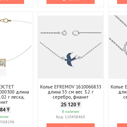
 ЭСТЕТ
Колье EFREMOV 1610066833
Колье 
000300 длина
длина 55 см вес 3.2 г
дли
.02 г леска,
серебро, фианит
с
анит
25 120 ₸
684 ₸
В наличии
личии
110458460
9368196