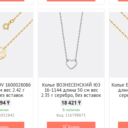
OV 1600028086
Колье ВОЗНЕСЕНСКИЙ ЮЗ
Колье 
м вес 2.42 г
16-1144 длина 50 см вес
длин
без вставок
2.35 г серебро, без вставок
сер
094 ₸
18 421 ₸
личии
В наличии
8032842
116798873
упить
Купить