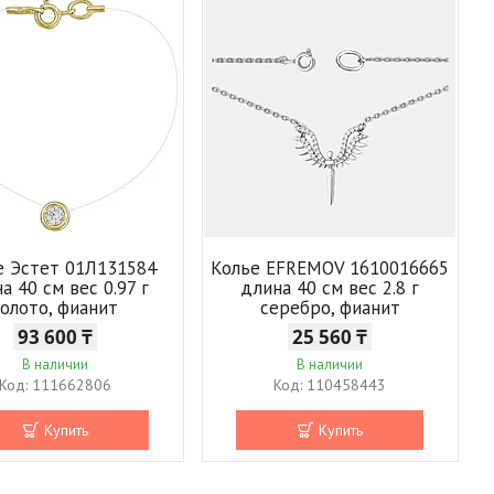
е Эстет 01Л131584
Колье EFREMOV 1610016665
а 40 см вес 0.97 г
длина 40 см вес 2.8 г
золото, фианит
серебро, фианит
93 600 ₸
25 560 ₸
В наличии
В наличии
111662806
110458443
Купить
Купить