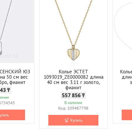
ЕСЕНСКИЙ ЮЗ
Колье ЭСТЕТ
Коль
на 50 см вес
1093019_ZE0000082 длина
длин
ебро, фианит
40 см вес 3.11 г золото,
фианит
243 ₸
557 856 ₸
личии
4754543
В наличии
109487798
упить
Купить