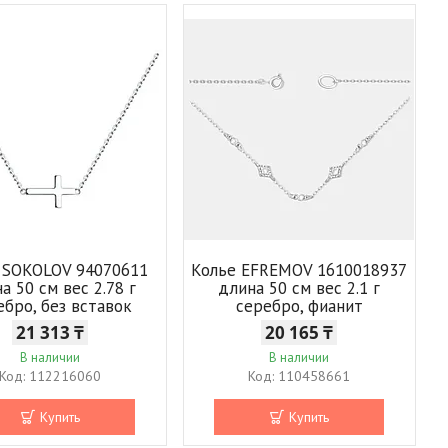
 SOKOLOV 94070611
Колье EFREMOV 1610018937
а 50 см вес 2.78 г
длина 50 см вес 2.1 г
ебро, без вставок
серебро, фианит
21 313 ₸
20 165 ₸
В наличии
В наличии
112216060
110458661
Купить
Купить