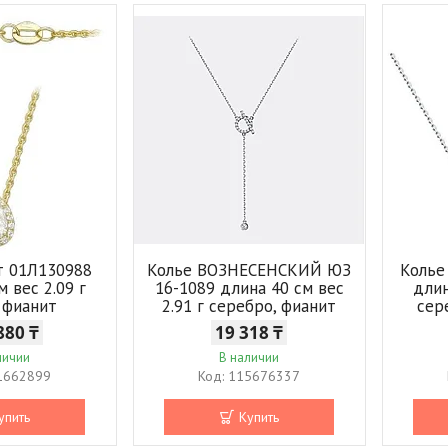
т 01Л130988
Колье ВОЗНЕСЕНСКИЙ ЮЗ
Колье
м вес 2.09 г
16-1089 длина 40 см вес
длин
, фианит
2.91 г серебро, фианит
сер
880 ₸
19 318 ₸
личии
В наличии
1662899
115676337
упить
Купить