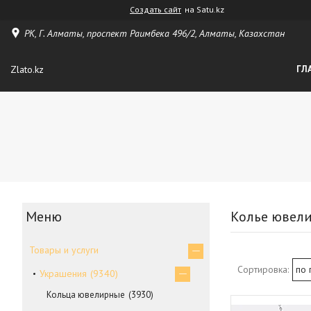
Создать сайт
на Satu.kz
РК, Г. Алматы, проспект Раимбека 496/2, Алматы, Казахстан
Zlato.kz
ГЛ
Колье ювел
Товары и услуги
Украшения
9340
Кольца ювелирные
3930