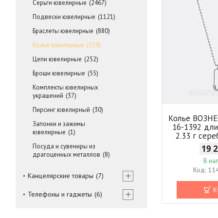
Серьги ювелирные
2467
Подвески ювелирные
1121
Браслеты ювелирные
880
Колье ювелирные
559
Цепи ювелирные
252
Броши ювелирные
55
Комплекты ювелирных
украшений
37
Пирсинг ювелирный
30
Колье ВОЗН
Запонки и зажимы
16-1392 дли
ювелирные
1
2.33 г сер
Посуда и сувениры из
19 
драгоценных металлов
8
В на
11
Канцелярские товары
7
К
Телефоны и гаджеты
6