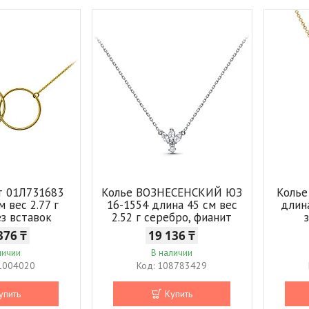
т 01Л731683
Колье ВОЗНЕСЕНСКИЙ ЮЗ
Колье
м вес 2.77 г
16-1554 длина 45 см вес
длина
ез вставок
2.52 г серебро, фианит
376 ₸
19 136 ₸
личии
В наличии
1004020
108783429
упить
Купить