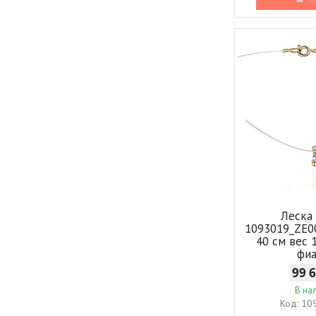
Леска
1093019_ZE0
40 см вес 1
фи
99 
В на
10