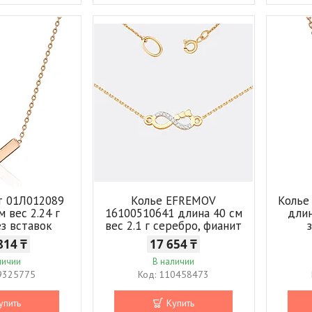
т 01Л012089
Колье EFREMOV
Колье
м вес 2.24 г
16100510641 длина 40 см
длин
ез вставок
вес 2.1 г серебро, фианит
814 ₸
17 654 ₸
личии
В наличии
9325775
110458473
упить
Купить