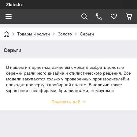
Zlato.kz
Товары и услуги
Золото
Серьги
Серьги
В нашем интернет-магазине вы сможете выбрать золотые
сережки различного дизайна и стилистического решения. Все
модели закупаются только у проверенных производителей и
проходят проверку в пробирной палате. В наличии также
украшения с сапфирами, бриллиантами, жемчугом и
изумрудами. В Алматы вы сможете забрать заказ
Показать всё
самостоятельно в офисе, в другие города Казахстана, а
также Армению, Азербайджан, Грузию и Беларусь
организуем доставку транспортной компанией. Обмен и
возврат осуществляется согласно действующего
законодательства РК.