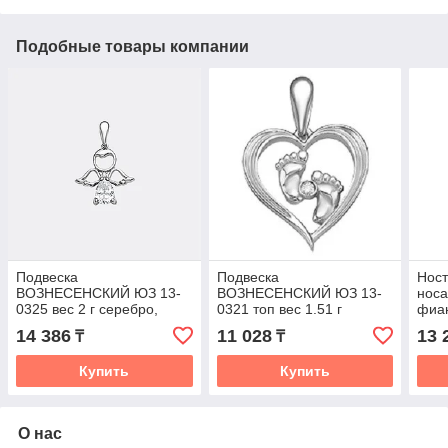
Подобные товары компании
Подвеска
Подвеска
Нос
ВОЗНЕСЕНСКИЙ ЮЗ 13-
ВОЗНЕСЕНСКИЙ ЮЗ 13-
носа
0325 вес 2 г серебро,
0321 топ вес 1.51 г
фиа
фианит
серебро, фианит
14 386
11 028
13 
₸
₸
Купить
Купить
О нас