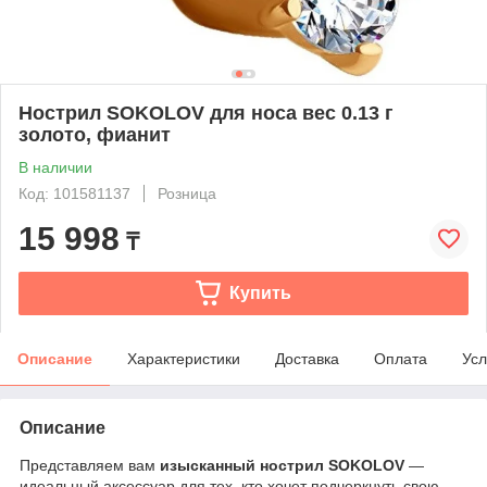
Нострил SOKOLOV для носа вес 0.13 г
золото, фианит
В наличии
Код: 101581137
Розница
15 998
₸
Купить
Описание
Характеристики
Доставка
Оплата
Усл
Описание
Представляем вам
изысканный нострил SOKOLOV
—
идеальный аксессуар для тех, кто хочет подчеркнуть свою