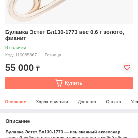
Булавка Эстет Бл130-1773 вес 0.6 г золото,
фианит
В наличии
Код: 116085867
Розница
55 000
₸
Купить
Описание
Характеристики
Доставка
Оплата
Усл
Описание
Булавка Эстет Бл130-1773
—
изысканный аксессуар
,
который добавит нотку стиля и элегантности в любой образ.