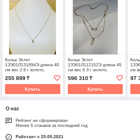
Колье Эстет
Колье Эстет
Коль
1ЗЭ01Л131894Э длина 40
1ЗЭ01Л112152Э длина 45
1ЗЭ
см вес 2.6 г золото,
см вес 6.3 г золото,
см в
фианит
фианит
леск
255 899
596 310
97 
₸
₸
Купить
Купить
О нас
Рейтинг не сформирован
Менее 5 отзывов за последний год
Работает с 25.05.2021