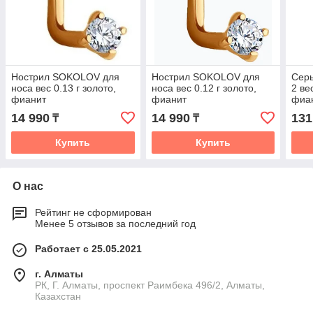
Нострил SOKOLOV для
Нострил SOKOLOV для
Сер
носа вес 0.13 г золото,
носа вес 0.12 г золото,
2 ве
фианит
фианит
фиа
14 990
14 990
131
₸
₸
Купить
Купить
О нас
Рейтинг не сформирован
Менее 5 отзывов за последний год
Работает с 25.05.2021
г. Алматы
РК, Г. Алматы, проспект Раимбека 496/2, Алматы,
Казахстан