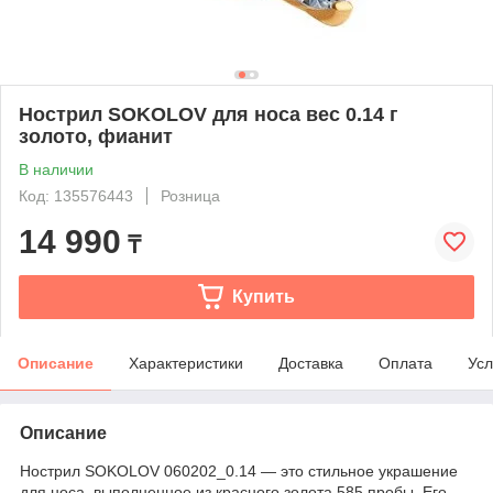
Нострил SOKOLOV для носа вес 0.14 г
золото, фианит
В наличии
Код: 135576443
Розница
14 990
₸
Купить
Описание
Характеристики
Доставка
Оплата
Усл
Описание
Нострил SOKOLOV 060202_0.14 — это стильное украшение
для носа, выполненное из красного золота 585 пробы. Его