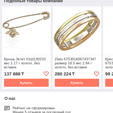
Подобные товары компании
Брошь Эстет 01Ш130233
Zlato 675З01К067437З47
Крес
вес 1.17 г золото, без
размер 18.5 вес 2.84 г
675З
вставок
золото, без вставок
золо
137 888
280 224
99 
₸
₸
Купить
Купить
О нас
Рейтинг не сформирован
Менее 5 отзывов за последний год