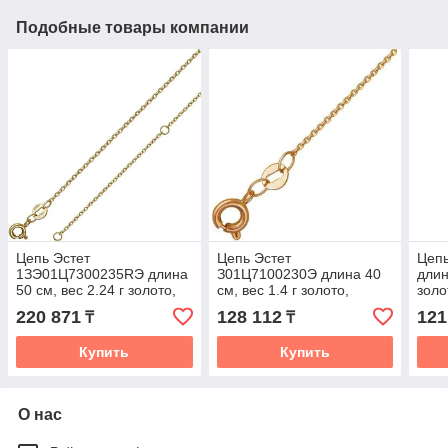
Подобные товары компании
Цепь Эстет
Цепь Эстет
Цеп
1ЗЭ01Ц7300235RЭ длина
З01Ц7100230Э длина 40
длин
50 см, вес 2.24 г золото,
см, вес 1.4 г золото,
золо
плетение якорное
плетение якорное
220 871
128 112
121
₸
₸
Купить
Купить
О нас