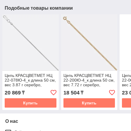
Подобные товары компании
Цепь КРАСЦВЕТМЕТ НЦ
Цепь КРАСЦВЕТМЕТ НЦ
Цеп
22-078Ю-4_к длина 50 см,
22-200Ю-4_к длина 50 см,
22-0
вес 3.87 г серебро,
вес 7.72 г серебро,
вес 
плетение снейк
плетение нонна
плет
20 869
18 504
23 
₸
₸
Купить
Купить
О нас