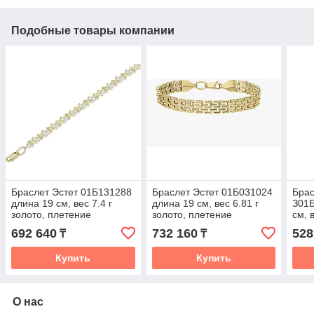
Подобные товары компании
Браслет Эстет 01Б131288
Браслет Эстет 01Б031024
Брас
длина 19 см, вес 7.4 г
длина 19 см, вес 6.81 г
З01
золото, плетение
золото, плетение
см, 
фантазийное
фантазийное
пле
692 640
732 160
528
₸
₸
Купить
Купить
О нас