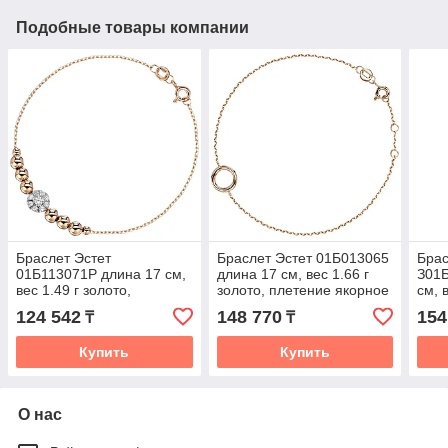
Подобные товары компании
Браслет Эстет
Браслет Эстет 01Б013065
Брас
01Б113071Р длина 17 см,
длина 17 см, вес 1.66 г
З01
вес 1.49 г золото,
золото, плетение якорное
см, 
плетение якорное
плет
124 542
148 770
154
₸
₸
Купить
Купить
О нас