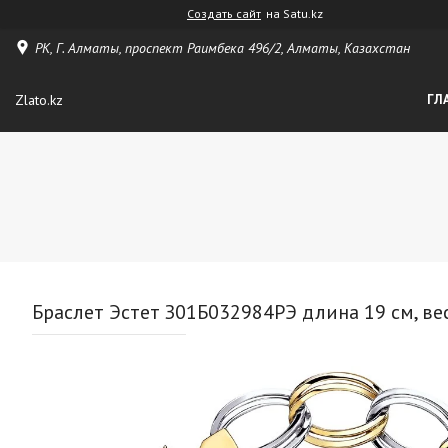
Создать сайт
на Satu.kz
РК, Г. Алматы, проспект Раимбека 496/2, Алматы, Казахстан
Zlato.kz
ГЛ
Браслет Эстет З01Б032984РЭ длина 19 см, вес