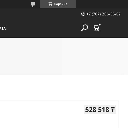
Корзина
+7 (707) 206-58-02
АТА
528 518 ₸