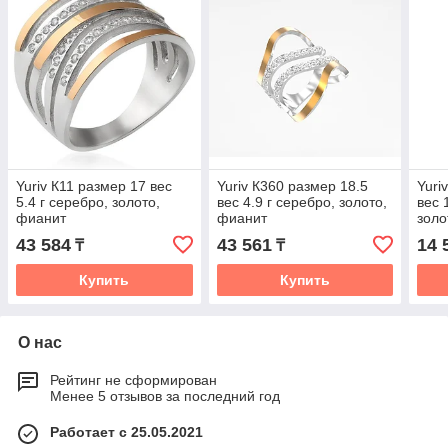
Yuriv К11 размер 17 вес
Yuriv К360 размер 18.5
Yuri
5.4 г серебро, золото,
вес 4.9 г серебро, золото,
вес 
фианит
фианит
золо
43 584
43 561
14 
₸
₸
Купить
Купить
О нас
Рейтинг не сформирован
Менее 5 отзывов за последний год
Работает с 25.05.2021