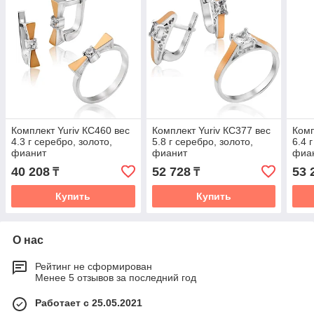
Комплект Yuriv КС460 вес
Комплект Yuriv КС377 вес
Комп
4.3 г серебро, золото,
5.8 г серебро, золото,
6.4 
фианит
фианит
фиа
40 208
52 728
53 
₸
₸
Купить
Купить
О нас
Рейтинг не сформирован
Менее 5 отзывов за последний год
Работает с 25.05.2021