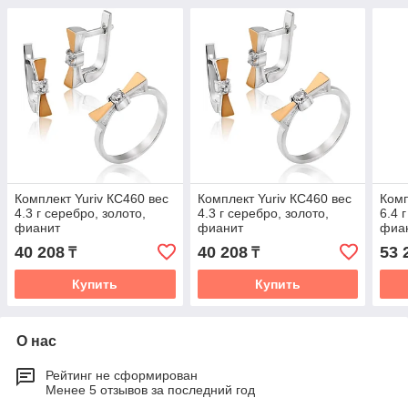
Комплект Yuriv КС460 вес
Комплект Yuriv КС460 вес
Комп
4.3 г серебро, золото,
4.3 г серебро, золото,
6.4 
фианит
фианит
фиа
40 208
40 208
53 
₸
₸
Купить
Купить
О нас
Рейтинг не сформирован
Менее 5 отзывов за последний год