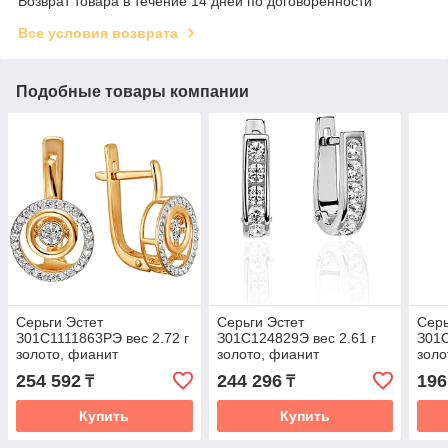
Возврат товара в течение 14 дней по договоренности
Все условия возврата
Подобные товары компании
Серьги Эстет
Серьги Эстет
Серь
З01С1111863РЭ вес 2.72 г
З01С124829Э вес 2.61 г
З01С
золото, фианит
золото, фианит
золо
254 592
244 296
196
₸
₸
Купить
Купить