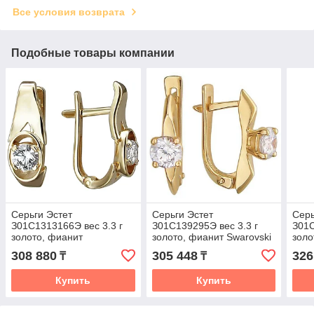
Все условия возврата
Подобные товары компании
Серьги Эстет
Серьги Эстет
Серь
З01С1313166Э вес 3.3 г
З01С139295Э вес 3.3 г
З01С
золото, фианит
золото, фианит Swarovski
золо
308 880
305 448
326
₸
₸
Купить
Купить