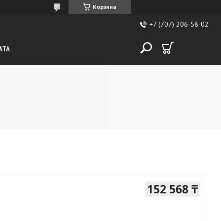
Корзина
+7 (707) 206-58-02
АТА
152 568 ₸