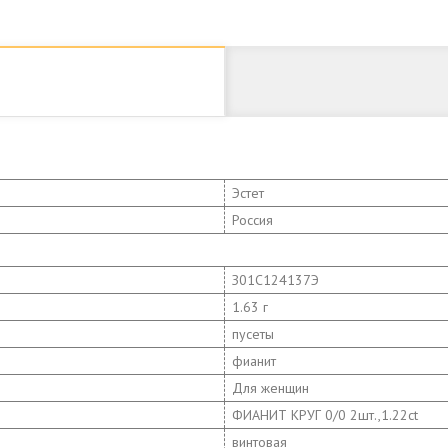
Эстет
Россия
З01С124137Э
1.63 г
пусеты
фианит
Для женщин
ФИАНИТ КРУГ 0/0 2шт.,1.22ct
винтовая