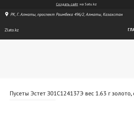
Создать сайт
на Satu.kz
РК, Г. Алматы, проспект Раимбека 496/2, Алматы, Казахстан
Zlato.kz
ГЛ
Пусеты Эстет З01С124137Э вес 1.63 г золото,