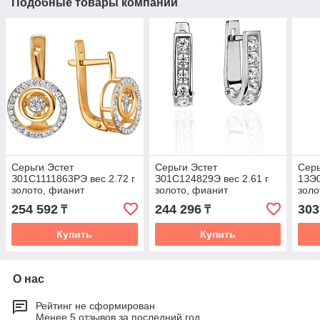
Подобные товары компании
Серьги Эстет
Серьги Эстет
Серь
З01С1111863РЭ вес 2.72 г
З01С124829Э вес 2.61 г
1ЗЭ0
золото, фианит
золото, фианит
золо
254 592
244 296
303
₸
₸
Купить
Купить
О нас
Рейтинг не сформирован
Менее 5 отзывов за последний год