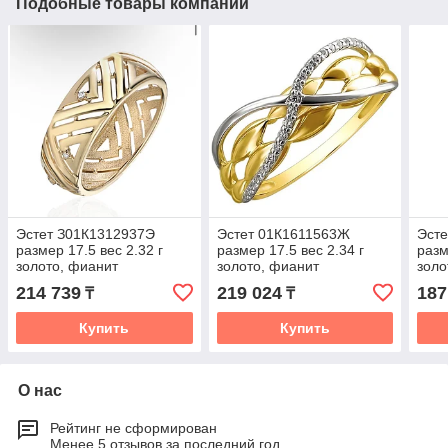
Подобные товары компании
Эстет З01К1312937Э
Эстет 01К1611563Ж
Эсте
размер 17.5 вес 2.32 г
размер 17.5 вес 2.34 г
разм
золото, фианит
золото, фианит
золо
214 739
219 024
187
₸
₸
Купить
Купить
О нас
Рейтинг не сформирован
Менее 5 отзывов за последний год