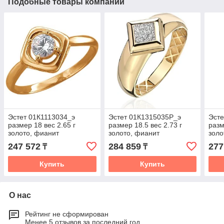
Подобные товары компании
Эстет 01К1113034_э
Эстет 01К1315035Р_э
Эст
размер 18 вес 2.65 г
размер 18.5 вес 2.73 г
разм
золото, фианит
золото, фианит
золо
247 572
284 859
277
₸
₸
Купить
Купить
О нас
Рейтинг не сформирован
Менее 5 отзывов за последний год