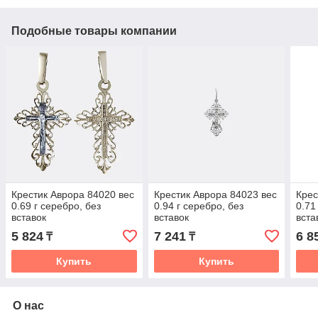
Подобные товары компании
Крестик Аврора 84020 вес
Крестик Аврора 84023 вес
Крес
0.69 г серебро, без
0.94 г серебро, без
0.71
вставок
вставок
вста
5 824
7 241
6 8
₸
₸
Купить
Купить
О нас