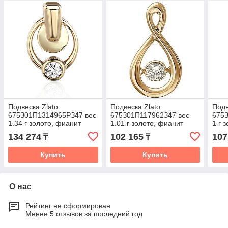
Подвеска Zlato
Подвеска Zlato
Подв
675З01П1314965РЗ47 вес
675З01П117962З47 вес
675
1.34 г золото, фианит
1.01 г золото, фианит
1 г 
134 274
102 165
107
₸
₸
Купить
Купить
О нас
Рейтинг не сформирован
Менее 5 отзывов за последний год