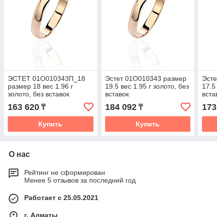
ЭСТЕТ 01О010343П_18
Эстет 01О010343 размер
Эсте
размер 18 вес 1.96 г
19.5 вес 1.95 г золото, без
17.5
золото, без вставок
вставок
вста
163 620
184 092
173
₸
₸
Купить
Купить
О нас
Рейтинг не сформирован
Менее 5 отзывов за последний год
Работает с 25.05.2021
г. Алматы