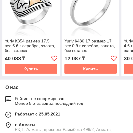
Yuriv К354 размер 17.5
Yuriv К480 17 размер 17
Yuri
вес 6.6 г серебро, золото,
вес 0.9 г серебро, золото,
4.6 
без вставок
без вставок
вста
40 083
12 087
30 
₸
₸
Купить
Купить
О нас
Рейтинг не сформирован
Менее 5 отзывов за последний год
Работает с 25.05.2021
г. Алматы
РК, Г. Алматы, проспект Раимбека 496/2, Алматы,