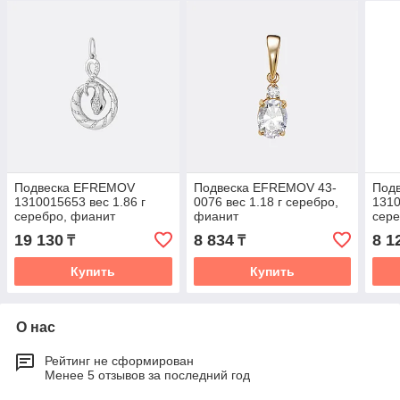
Подвеска EFREMOV
Подвеска EFREMOV 43-
Под
1310015653 вес 1.86 г
0076 вес 1.18 г серебро,
1310
серебро, фианит
фианит
сере
19 130
8 834
8 1
₸
₸
Купить
Купить
О нас
Рейтинг не сформирован
Менее 5 отзывов за последний год