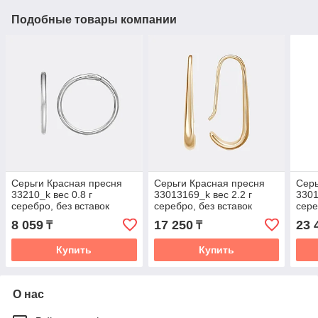
Подобные товары компании
Серьги Красная пресня
Серьги Красная пресня
Серь
33210_k вес 0.8 г
33013169_k вес 2.2 г
3301
серебро, без вставок
серебро, без вставок
сере
8 059
17 250
23 
₸
₸
Купить
Купить
О нас