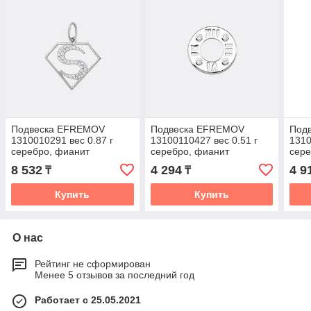
Подвеска EFREMOV
Подвеска EFREMOV
Под
1310010291 вес 0.87 г
13100110427 вес 0.51 г
1310
серебро, фианит
серебро, фианит
сере
8 532
4 294
4 9
₸
₸
Купить
Купить
О нас
Рейтинг не сформирован
Менее 5 отзывов за последний год
Работает с 25.05.2021