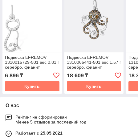
Подвеска EFREMOV
Подвеска EFREMOV
Под
1310015729-501 вес 0.81 г
1310066441-501 вес 1.57 г
1310
серебро, фианит
серебро, фианит
сере
6 896
18 609
18 
₸
₸
Купить
Купить
О нас
Рейтинг не сформирован
Менее 5 отзывов за последний год
Работает с 25.05.2021