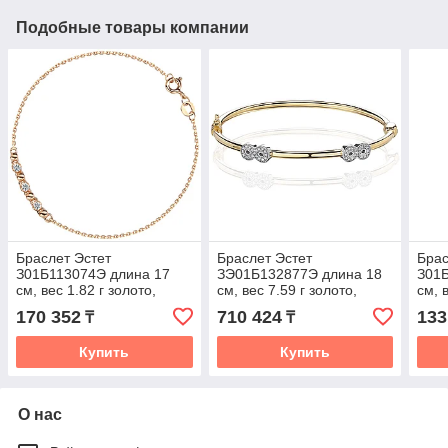
Подобные товары компании
Браслет Эстет
Браслет Эстет
Брас
З01Б113074Э длина 17
ЗЭ01Б132877Э длина 18
З01
см, вес 1.82 г золото,
см, вес 7.59 г золото,
см, 
плетение якорное
плетение обод
плет
170 352
710 424
133
₸
₸
Купить
Купить
О нас