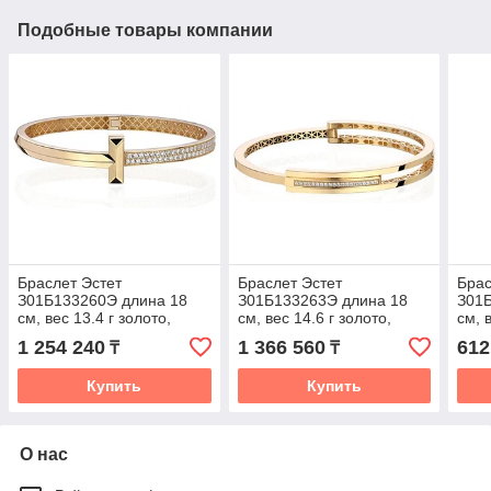
Подобные товары компании
Браслет Эстет
Браслет Эстет
Брас
З01Б133260Э длина 18
З01Б133263Э длина 18
З01
см, вес 13.4 г золото,
см, вес 14.6 г золото,
см, 
плетение отсутствует
плетение отсутствует
плет
1 254 240
1 366 560
612
₸
₸
Купить
Купить
О нас