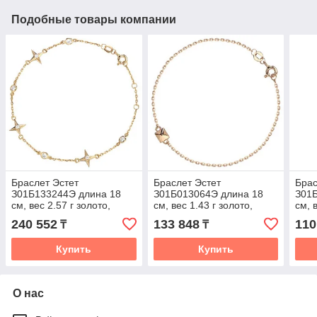
Подобные товары компании
Браслет Эстет
Браслет Эстет
Брас
З01Б133244Э длина 18
З01Б013064Э длина 18
З01
см, вес 2.57 г золото,
см, вес 1.43 г золото,
см, 
плетение якорное
плетение якорное
плет
240 552
133 848
110
₸
₸
Купить
Купить
О нас