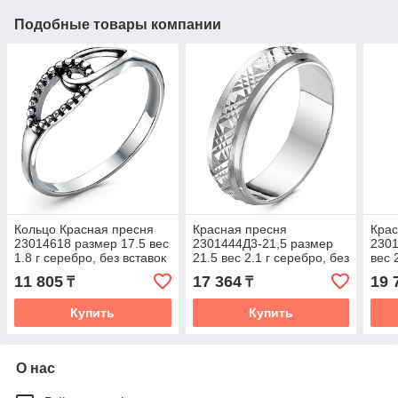
Подобные товары компании
Кольцо Красная пресня
Красная пресня
Крас
23014618 размер 17.5 вес
2301444Д3-21,5 размер
2301
1.8 г серебро, без вставок
21.5 вес 2.1 г серебро, без
вес 
вставок
вста
11 805
17 364
19 
₸
₸
Купить
Купить
О нас