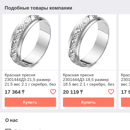
Подобные товары компании
Красная пресня
Красная пресня
Крас
2301444Д3-21,5 размер
2301444Д3-18,5 размер
230
21.5 вес 2.1 г серебро, без
18.5 вес 2.1 г серебро, без
вес 
вставок
вставок
вста
17 364
20 119
17 
₸
₸
Купить
Купить
О нас