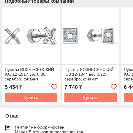
Подобные товары компании
Пусеты ВОЗНЕСЕНСКИЙ
Пусеты ВОЗНЕСЕНСКИЙ
Пус
ЮЗ 12-1517 вес 0.85 г
ЮЗ 12-1344 вес 0.92 г
ЮЗ 1
серебро, фианит
серебро, фианит
сере
5 454
7 740
6 4
₸
₸
Купить
Купить
О нас
Рейтинг не сформирован
Менее 5 отзывов за последний год