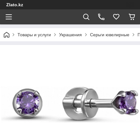
Zlato.kz
Товары и услуги
Украшения
Серьги ювелирные
П