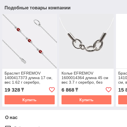
Подобные товары компании
Браслет EFREMOV
Колье EFREMOV
Бра
1400417373 длина 17 см,
1600014364 длина 45 см
1410
вес 1.62 г серебро,
вес 3.7 г серебро, без
см, 
плетение якорное
вставок
плет
19 328
6 868
15 
₸
₸
Купить
Купить
О нас