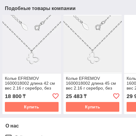
Подобные товары компании
Колье EFREMOV
Колье EFREMOV
Кол
1600018002 длина 42 см
1600018002 длина 45 см
1600
вес 2.16 г серебро, без
вес 2.16 г серебро, без
вес 
вставок
вставок
вста
18 800
25 483
29 
₸
₸
Купить
Купить
О нас