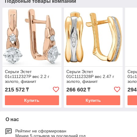
Подобные товары компании
Серьги Эстет
Серьги Эстет
Серь
01с1112327Р вес 2.2 г
01С1112328Р вес 2.47 г
01с1
золото, фианит
золото, фианит
золо
215 572
266 602
294
₸
₸
Купить
Купить
О нас
Рейтинг не сформирован
Менее 5 отзывов за последний год