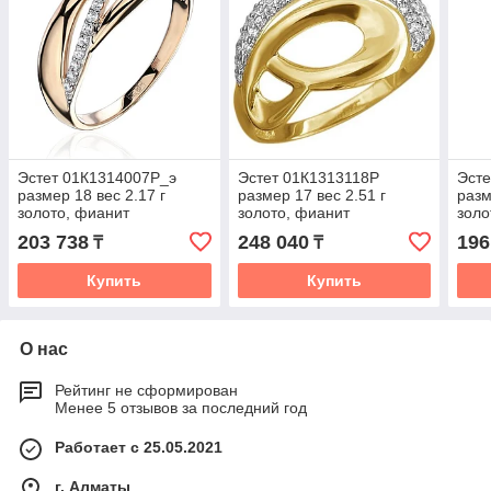
Эстет 01К1314007Р_э
Эстет 01К1313118Р
Эсте
размер 18 вес 2.17 г
размер 17 вес 2.51 г
разм
золото, фианит
золото, фианит
золо
203 738
248 040
196
₸
₸
Купить
Купить
О нас
Рейтинг не сформирован
Менее 5 отзывов за последний год
Работает с 25.05.2021
г. Алматы