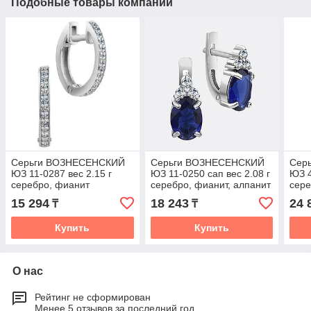
Подобные товары компании
Серьги ВОЗНЕСЕНСКИЙ
Серьги ВОЗНЕСЕНСКИЙ
Сер
ЮЗ 11-0287 вес 2.15 г
ЮЗ 11-0250 сап вес 2.08 г
ЮЗ 4
серебро, фианит
серебро, фианит, алпанит
сере
15 294
18 243
24 
₸
₸
Купить
Купить
О нас
Рейтинг не сформирован
Менее 5 отзывов за последний год