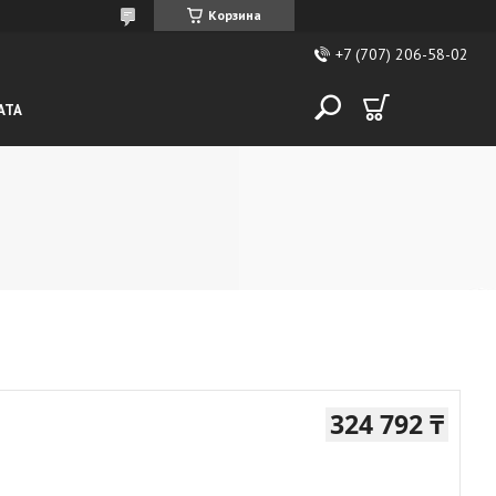
Корзина
+7 (707) 206-58-02
АТА
324 792 ₸