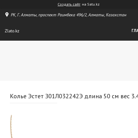
Создать сайт
на Satu.kz
РК, Г. Алматы, проспект Раимбека 496/2, Алматы, Казахстан
Zlato.kz
ГЛ
Колье Эстет З01Л032242Э длина 50 см вес 3.4