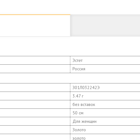
Эстет
Россия
З01Л032242Э
3.47 г
без вставок
50 см
Для женщин
Золото
золото