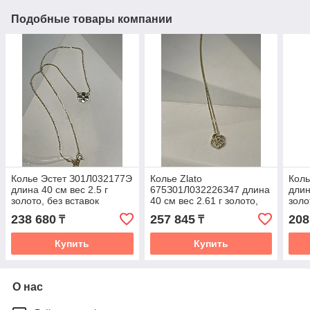
Подобные товары компании
Колье Эстет З01Л032177Э
Колье Zlato
Коль
длина 40 см вес 2.5 г
675З01Л032226З47 длина
длин
золото, без вставок
40 см вес 2.61 г золото,
золо
без вставок
238 680
257 845
208
₸
₸
Купить
Купить
О нас