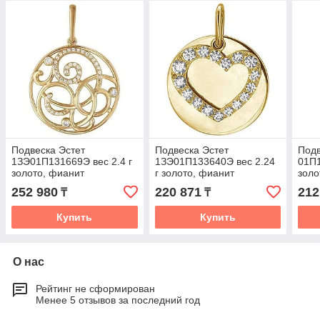
Подвеска Эстет
Подвеска Эстет
Подв
1ЗЭ01П131669Э вес 2.4 г
1ЗЭ01П133640Э вес 2.24
01П1
золото, фианит
г золото, фианит
золо
252 980
220 871
212
₸
₸
Купить
Купить
О нас
Рейтинг не сформирован
Менее 5 отзывов за последний год