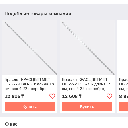
Подобные товары компании
Браслет КРАСЦВЕТМЕТ
Браслет КРАСЦВЕТМЕТ
Бра
НБ 22-203Ю-3_к длина 18
НБ 22-203Ю-3_к длина 19
НБ 2
см, вес 4.22 г серебро,
см, вес 4.22 г серебро,
см, 
плетение тройной ромб
плетение тройной ромб
плет
12 805
12 608
8 8
₸
₸
Купить
Купить
О нас