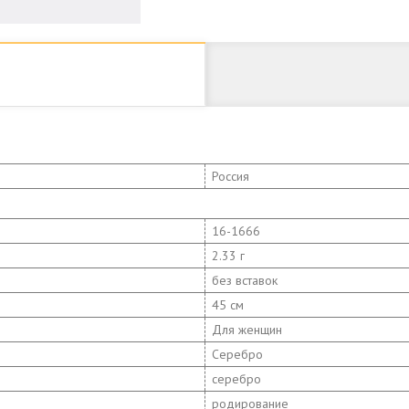
Россия
16-1666
2.33 г
без вставок
45 см
Для женщин
Серебро
серебро
родирование