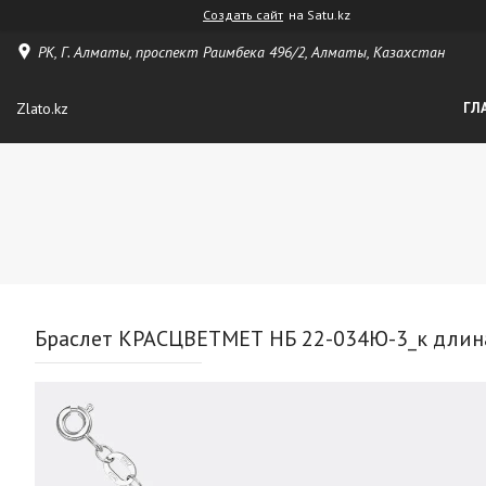
Создать сайт
на Satu.kz
РК, Г. Алматы, проспект Раимбека 496/2, Алматы, Казахстан
Zlato.kz
ГЛ
Браслет КРАСЦВЕТМЕТ НБ 22-034Ю-3_к длина 2