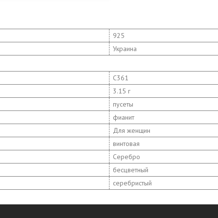
925
Украина
С361
3.15 г
пусеты
фианит
Для женщин
винтовая
Серебро
бесцветный
серебристый