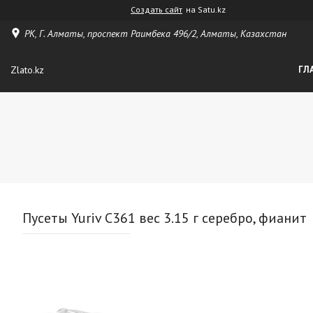
Создать сайт
на Satu.kz
РК, Г. Алматы, проспект Раимбека 496/2, Алматы, Казахстан
Zlato.kz
ГЛ
Пусеты Yuriv С361 вес 3.15 г серебро, фианит