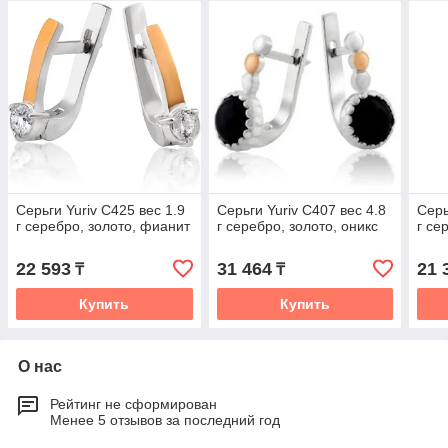
Серьги Yuriv С425 вес 1.9
Серьги Yuriv С407 вес 4.8
Серь
г серебро, золото, фианит
г серебро, золото, оникс
г се
22 593
31 464
21 
₸
₸
Купить
Купить
О нас
Рейтинг не сформирован
Менее 5 отзывов за последний год