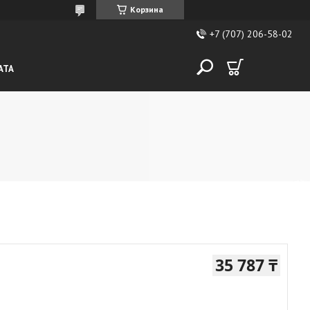
Корзина
+7 (707) 206-58-02
АТА
35 787 ₸