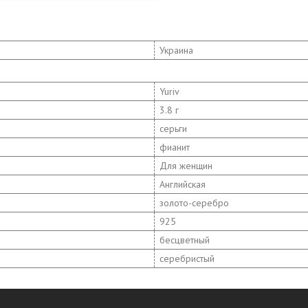
Украина
Yuriv
3.8 г
серьги
фианит
Для женщин
Английская
золото-серебро
925
бесцветный
серебристый