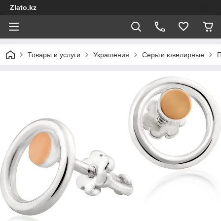
Zlato.kz
Товары и услуги
Украшения
Серьги ювелирные
П