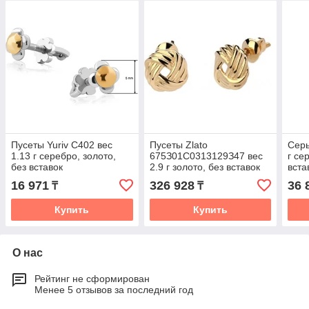
Пусеты Yuriv С402 вес
Пусеты Zlato
Серь
1.13 г серебро, золото,
675З01С0313129З47 вес
г се
без вставок
2.9 г золото, без вставок
вста
16 971
326 928
36 
₸
₸
Купить
Купить
О нас
Рейтинг не сформирован
Менее 5 отзывов за последний год