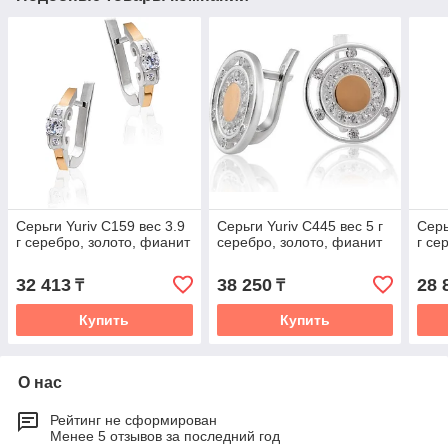
Серьги Yuriv С159 вес 3.9
Серьги Yuriv С445 вес 5 г
Серь
г серебро, золото, фианит
серебро, золото, фианит
г се
32 413
38 250
28 
₸
₸
Купить
Купить
О нас
Рейтинг не сформирован
Менее 5 отзывов за последний год